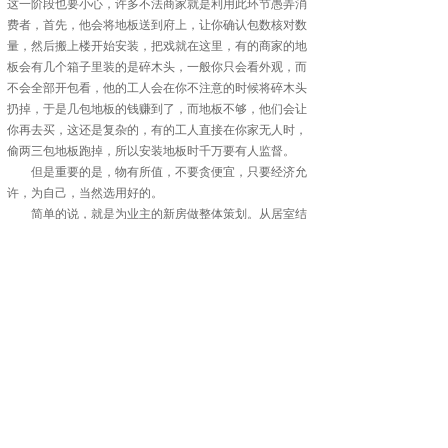
这一阶段也要小心，许多不法商家就是利用此环节愚弄消
费者，首先，他会将地板送到府上，让你确认包数核对数
量，然后搬上楼开始安装，把戏就在这里，有的商家的地
板会有几个箱子里装的是碎木头，一般你只会看外观，而
不会全部开包看，他的工人会在你不注意的时候将碎木头
扔掉，于是几包地板的钱赚到了，而地板不够，他们会让
你再去买，这还是复杂的，有的工人直接在你家无人时，
偷两三包地板跑掉，所以安装地板时千万要有人监督。
但是重要的是，物有所值，不要贪便宜，只要经济允
许，为自己，当然选用好的。
简单的说，就是为业主的新房做整体策划。从居室结
构、功能、线条、色彩、空间的整体规划，到装饰材料、
电器、灯具、洁具、橱柜、家具等的统筹安排，进行全方
位、立体化施工的家装新概念。
通过家居装修样板房就可以切却的了解到小户型的房
子原本那种很紧张、很局促的感觉，通过专业设计师的的
设计装修，同样能产生宽敞、通透的空间感觉。
“整体家居”包括纵向联盟和横向联盟两种模式。前者
是家装公司与生产厂家联盟，在装修中定做成品材料，如
装修用线、装修木作、油漆等，或者由装饰公司自己建
厂，自主研发，涉足生产领域，向设计、生产、施工系统
化、规模化发